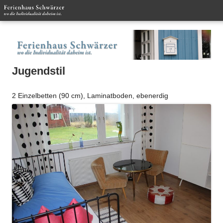
Primäres
Menü
Springe
F
im schönen Fichtelgebirge
zum
S
Inhalt
Jugendstil
2 Einzelbetten (90 cm), Laminatboden, ebenerdig